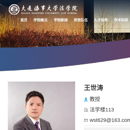
首页
学院概况
学院新闻
师资队伍
人才培养
学术科研
师资队伍
王世涛
Faculty
教授
法学楼113
wst629@163.co