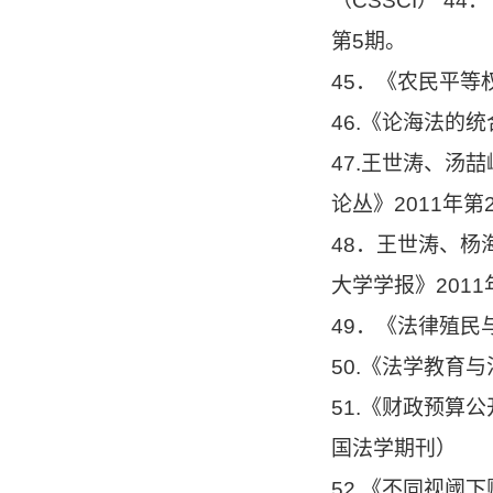
（CSSCI） 
第5期。
45．《农民平等
46.《论海法的
47.王世涛、汤
论丛》2011年第
48．王世涛、
大学学报》2011
49．《法律殖民
50.《法学教育
51.《财政预算
国法学期刊）
52.《不同视阈