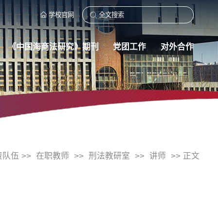
学校官网
《中国海商法研究》期刊
党团工作
对外合作
资队伍 >>
在职教师
>>
刑法教研室
>>
讲师
>> 正文