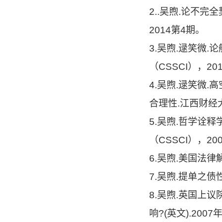
2..吴煦.论不
2014第4期。
3.吴煦.逯笑微
（CSSCI），20
4.吴煦.逯笑微
合理性.江西财经大
5.吴煦.哲学诠
（CSSCI），20
6.吴煦.美国法律
7.吴煦.提单之债
8.吴煦.英国上议院在
响?(英文).20