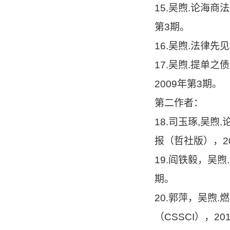
15.吴煦.论海
第3期。
16.吴煦.法律先
17.吴煦.提单
2009年第3期。
第二作者：
18.司玉琢,吴
报（哲社版），2
19.阎铁毅，吴煦
期。
20.郭萍，吴煦
（CSSCI），20