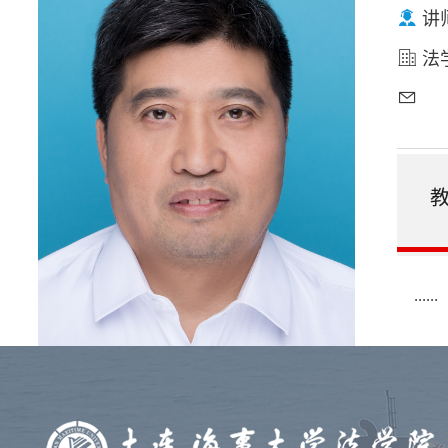
讲
法学
......