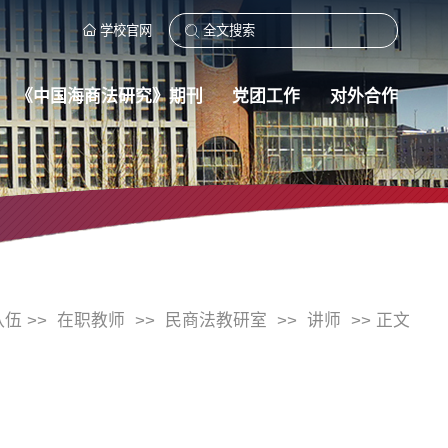
学校官网
《中国海商法研究》期刊
党团工作
对外合作
队伍 >>
在职教师
>>
民商法教研室
>>
讲师
>> 正文