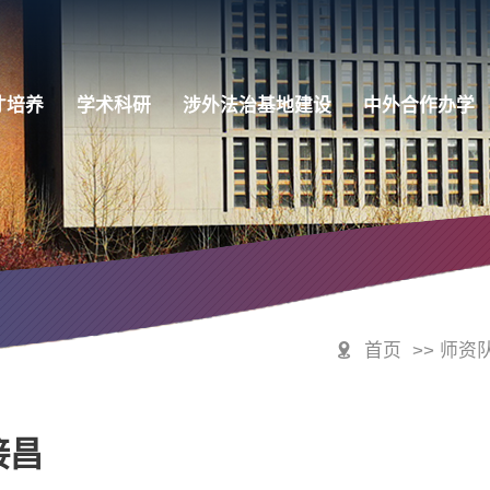
才培养
学术科研
涉外法治基地建设
中外合作办学
首页
>> 师资
接昌