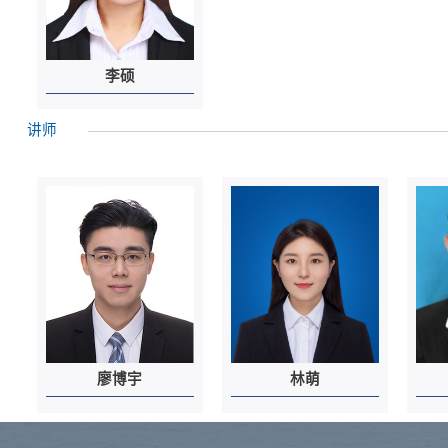
李硕
讲师
廖博宇
林萌