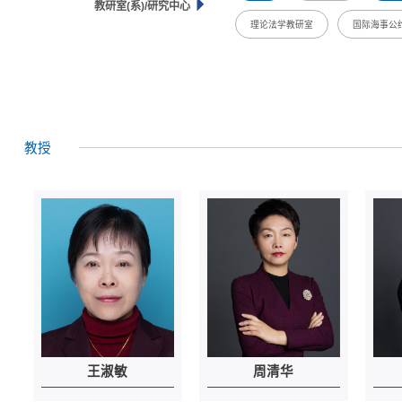
教研室(系)/研究中心
理论法学教研室
国际海事公
教授
王淑敏
周清华